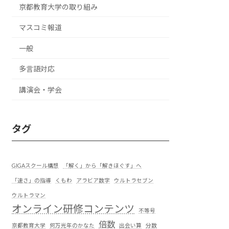
京都教育大学の取り組み
マスコミ報道
一般
多言語対応
講演会・学会
タグ
GIGAスクール構想
「解く」から「解きほぐす」へ
「速さ」の指導
くもわ
アラビア数字
ウルトラセブン
ウルトラマン
オンライン研修コンテンツ
不等号
倍数
京都教育大学
何万光年のかなた
出会い算
分数