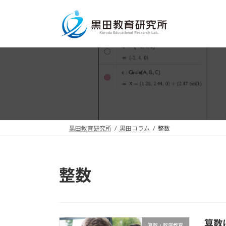
コ
ナ
ン
ビ
テ
ゲ
ン
ー
ツ
シ
へ
ョ
ス
ン
キ
に
ッ
移
プ
動
黒田教育研究所
黒田コラム
整数
整数
算数
算数・数学教育