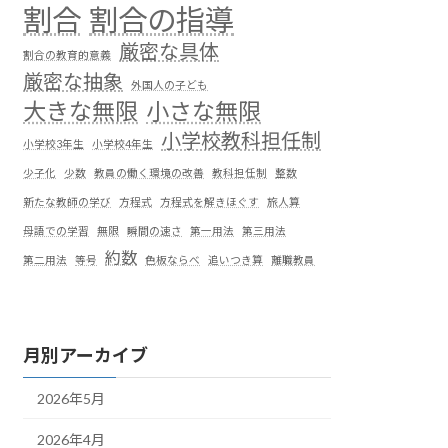
割合
割合の指導
厳密な具体
割合の教育的意義
厳密な抽象
外国人の子ども
大きな無限
小さな無限
小学校教科担任制
小学校3年生
小学校4年生
少子化
少数
教員の働く環境の改善
教科担任制
整数
新たな教師の学び
方程式
方程式を解きほぐす
旅人算
母語での学習
無限
瞬間の速さ
第一用法
第三用法
約数
第二用法
等号
色板ならべ
追いつき算
離職教員
月別アーカイブ
2026年5月
2026年4月