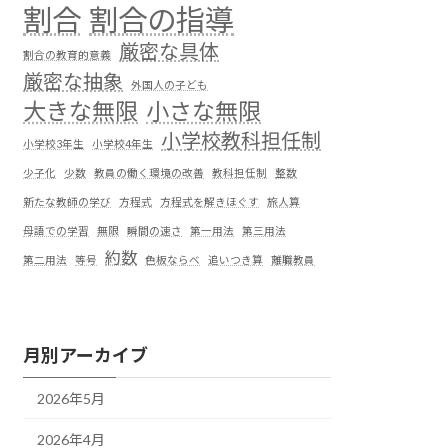
割合
割合の指導
厳密な具体
割合の教育的意義
厳密な抽象
外国人の子ども
大きな無限
小さな無限
小学校教科担任制
小学校3年生
小学校4年生
少子化
少数
教員の働く環境の改善
教科担任制
整数
新たな教師の学び
方程式
方程式を解きほぐす
旅人算
母語での学習
無限
瞬間の速さ
第一用法
第三用法
約数
第二用法
等号
色板ならべ
追いつき算
離職教員
月別アーカイブ
2026年5月
2026年4月