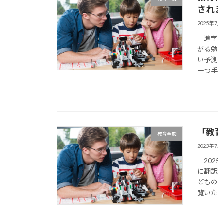
され
2025年
進学塾
がる勉
い予測
一つ手
「教
教育全般
2025年
202
に翻訳
どもの
覧いた