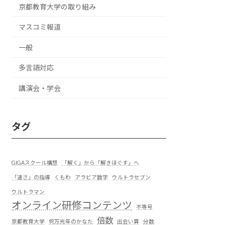
京都教育大学の取り組み
マスコミ報道
一般
多言語対応
講演会・学会
タグ
GIGAスクール構想
「解く」から「解きほぐす」へ
「速さ」の指導
くもわ
アラビア数字
ウルトラセブン
ウルトラマン
オンライン研修コンテンツ
不等号
倍数
京都教育大学
何万光年のかなた
出会い算
分数