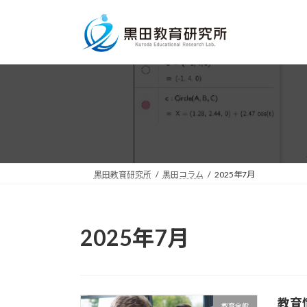
コ
ナ
ン
ビ
テ
ゲ
ン
ー
ツ
シ
へ
ョ
ス
ン
キ
に
ッ
移
プ
動
黒田教育研究所
黒田コラム
2025年7月
2025年7月
教育
教育全般