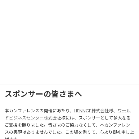
午前の講演内容を振り返りながら、現場課題やDXの課題について
フリーディスカッションを行いました。参加者それぞれの立場か
ら率直な意見が交わされ、課題の共有と解決のヒントを探る充実
した時間となりました。
軽食・ドリンクを囲んだ交流会では、参加者同士の活発なネット
ワーキングが行われました。SNS上でも「非常に刺激的な内容だっ
た」「登壇者の熱意に感動した」「現場の課題が言語化されてい
た」など好意的な感想が多数投稿され、交流会では参加者同士の
新たなご縁も生まれるなど、小規模ながらも密度の高い繋がりが
生まれました。
スポンサーの皆さまへ
本カンファレンスの開催にあたり、
HENNGE株式会社
様、
ワール
ドビジネスセンター株式会社
様には、スポンサーとして多大なる
ご支援を賜りました。皆さまのご協力なくして、本カンファレン
スの実現はありませんでした。この場を借りて、心より御礼申し上