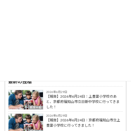
ラシップ岩佐賞（教育の部）受賞、2023年日
本民間放送連盟賞（特別表彰 青少年向け番組）
最優秀賞受賞した。
著書に，「豚のＰちゃんと３２人の小学生」
（ミネルヴァ書房），「脳科学の算数・数学教
育への応用」（ミネルヴァ書房），編著に「初
等算数科教育法序論」（共立出版），「オリガ
ミクスで算数・数学教育」（共立出版）などが
ある。
最新の投稿
2026年6月29日
【報告】2026年6月24日：上豊富小学校のあ
と、京都府福知山市立日新中学校に行ってきま
した！
教育全般
2026年6月29日
【報告】2026年6月24日：京都府福知山市立上
豊富小学校に行ってきました！