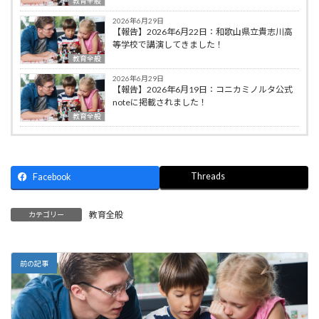
教育全般
2026年6月29日
【報告】2026年6月22日：和歌山県立貴志川高
等学校で講演してきました！
教育全般
2026年6月29日
【報告】2026年6月19日：コニカミノルタ公式
noteに掲載されました！
教育全般
Threads
Facebook
教育全般
カテゴリー
前の記事