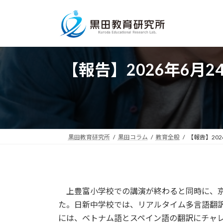
コ
ナ
ン
ビ
テ
ゲ
ン
ー
ツ
シ
【報告】2026年6
へ
ョ
ス
ン
キ
に
ッ
移
プ
動
黒田教育研究所
黒田コラム
教育全般
【報告】20
上豊富小学校での講演が終わると同時に、京
た。日新中学校では、リアルタイム多言語翻
には、ベトナム語とスペイン語の翻訳にチャ