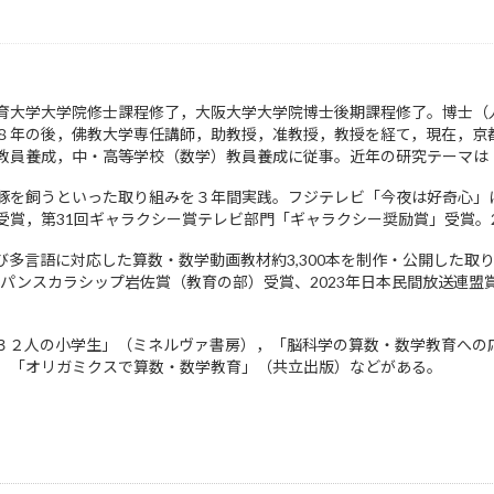
育大学大学院修士課程修了，大阪大学大学院博士後期課程修了。博士（
８年の後，佛教大学専任講師，助教授，准教授，教授を経て，現在，京
教員養成，中・高等学校（数学）教員養成に従事。近年の研究テーマは
豚を飼うといった取り組みを３年間実践。フジテレビ「今夜は好奇心」にて
受賞，第31回ギャラクシー賞テレビ部門「ギャラクシー奨励賞」受賞。2
言語に対応した算数・数学動画教材約3,300本を制作・公開した取り組みに
sジャパンスカラシップ岩佐賞（教育の部）受賞、2023年日本民間放送連
３２人の小学生」（ミネルヴァ書房），「脳科学の算数・数学教育への
，「オリガミクスで算数・数学教育」（共立出版）などがある。