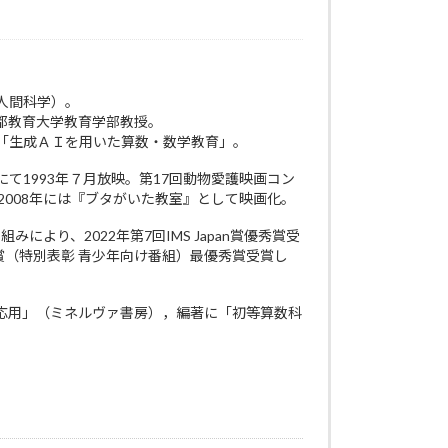
人間科学）。
都教育大学教育学部教授。
「生成ＡＩを用いた算数・数学教育」。
1993年７月放映。第17回動物愛護映画コン
008年には『ブタがいた教室』として映画化。
より、2022年第7回IMS Japan賞優秀賞受
盟賞（特別表彰 青少年向け番組）最優秀賞受賞し
応用」（ミネルヴァ書房），編著に「初等算数科