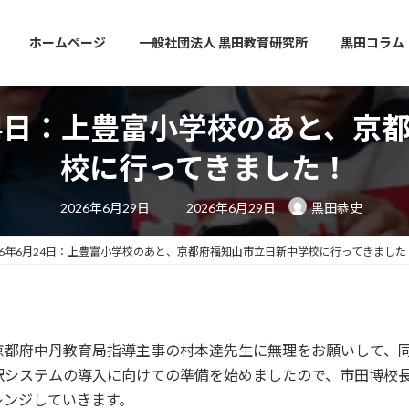
ホームページ
一般社団法人 黒田教育研究所
黒田コラム
月24日：上豊富小学校のあと、京
校に行ってきました！
最
2026年6月29日
2026年6月29日
黒田恭史
終
更
新
日
26年6月24日：上豊富小学校のあと、京都府福知山市立日新中学校に行ってきました
時
:
都府中丹教育局指導主事の村本達先生に無理をお願いして、同
訳システムの導入に向けての準備を始めましたので、市田博校
レンジしていきます。