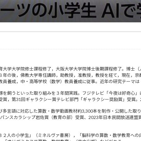
育大学大学院修士課程修了，大阪大学大学院博士後期課程修了。博士（
８年の後，佛教大学専任講師，助教授，准教授，教授を経て，現在，京
教員養成，中・高等学校（数学）教員養成に従事。近年の研究テーマは
豚を飼うといった取り組みを３年間実践。フジテレビ「今夜は好奇心」にて
受賞，第31回ギャラクシー賞テレビ部門「ギャラクシー奨励賞」受賞。2
言語に対応した算数・数学動画教材約3,300本を制作・公開した取り組みに
sジャパンスカラシップ岩佐賞（教育の部）受賞、2023年日本民間放送連
３２人の小学生」（ミネルヴァ書房），「脳科学の算数・数学教育への