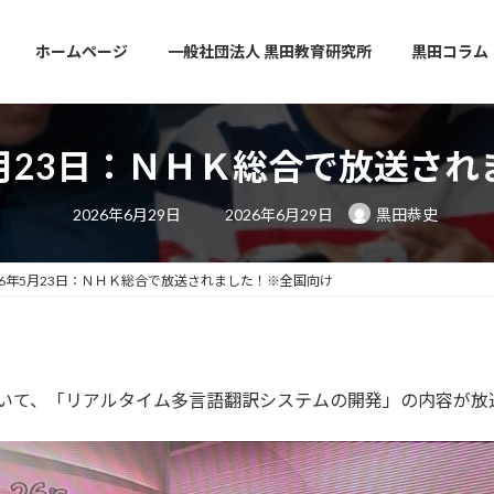
ホームページ
一般社団法人 黒田教育研究所
黒田コラム
5月23日：ＮＨＫ総合で放送さ
最
2026年6月29日
2026年6月29日
黒田恭史
終
更
新
日
26年5月23日：ＮＨＫ総合で放送されました！※全国向け
時
:
おいて、「リアルタイム多言語翻訳システムの開発」の内容が放