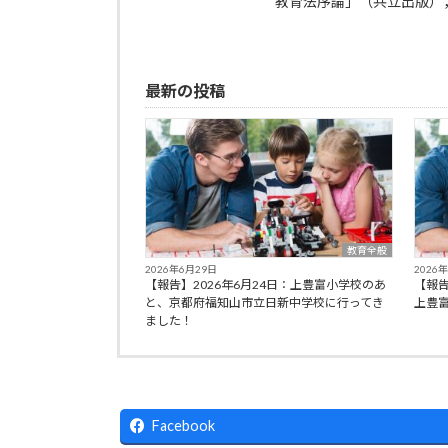
教育法序論」（共立出版）
最新の投稿
教育全般
2026年6月29日
2026
【報告】2026年6月24日：上豊富小学校のあ
【報告
と、京都府福知山市立日新中学校に行ってき
上豊
ました！
Facebook