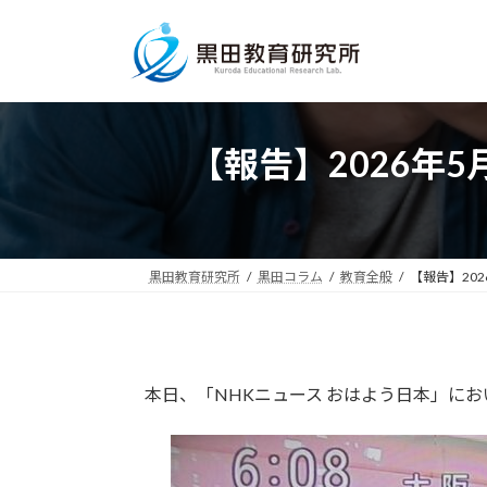
コ
ナ
ン
ビ
テ
ゲ
ン
ー
ツ
シ
へ
ョ
【報告】2026年
ス
ン
キ
に
ッ
移
プ
動
黒田教育研究所
黒田コラム
教育全般
【報告】20
本日、「NHKニュース おはよう日本」に