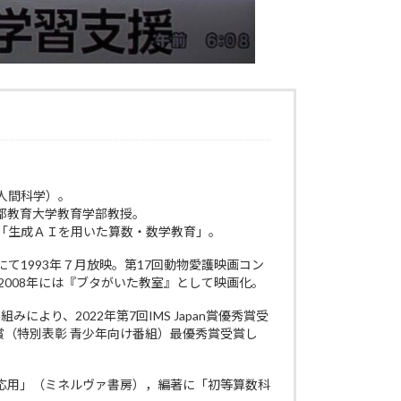
人間科学）。
都教育大学教育学部教授。
「生成ＡＩを用いた算数・数学教育」。
1993年７月放映。第17回動物愛護映画コン
008年には『ブタがいた教室』として映画化。
より、2022年第7回IMS Japan賞優秀賞受
盟賞（特別表彰 青少年向け番組）最優秀賞受賞し
応用」（ミネルヴァ書房），編著に「初等算数科