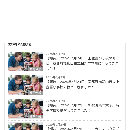
育への応用」（ミネルヴァ書房），編著に「初
等算数科教育法序論」（共立出版），「オリガ
ミクスで算数・数学教育」（共立出版）などが
ある。
最新の投稿
2026年6月29日
【報告】2026年6月24日：上豊富小学校のあ
と、京都府福知山市立日新中学校に行ってきま
した！
教育全般
2026年6月29日
【報告】2026年6月24日：京都府福知山市立上
豊富小学校に行ってきました！
教育全般
2026年6月29日
【報告】2026年6月22日：和歌山県立貴志川高
等学校で講演してきました！
教育全般
2026年6月29日
【報告】2026年6月19日：コニカミノルタ公式