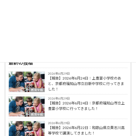
著書に，「豚のＰちゃんと３２人の小学生」
（ミネルヴァ書房），「脳科学の算数・数学教
育への応用」（ミネルヴァ書房），編著に「初
等算数科教育法序論」（共立出版），「オリガ
ミクスで算数・数学教育」（共立出版）などが
ある。
最新の投稿
2026年6月29日
【報告】2026年6月24日：上豊富小学校のあ
と、京都府福知山市立日新中学校に行ってきま
した！
教育全般
2026年6月29日
【報告】2026年6月24日：京都府福知山市立上
豊富小学校に行ってきました！
教育全般
2026年6月29日
【報告】2026年6月22日：和歌山県立貴志川高
等学校で講演してきました！