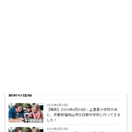
た取り組みにより、2022年第7回IMS Japan賞
優秀賞受賞、2023年第3回SDGsジャパンスカ
ラシップ岩佐賞（教育の部）受賞、2023年日
本民間放送連盟賞（特別表彰 青少年向け番組）
最優秀賞受賞した。
著書に，「豚のＰちゃんと３２人の小学生」
（ミネルヴァ書房），「脳科学の算数・数学教
育への応用」（ミネルヴァ書房），編著に「初
等算数科教育法序論」（共立出版），「オリガ
ミクスで算数・数学教育」（共立出版）などが
ある。
最新の投稿
2026年6月29日
【報告】2026年6月24日：上豊富小学校のあ
と、京都府福知山市立日新中学校に行ってきま
した！
教育全般
2026年6月29日