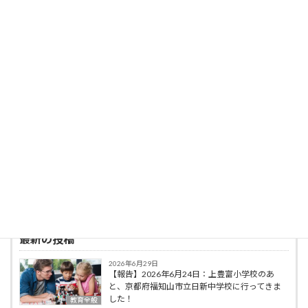
コロナ禍の中で、日本語及び多言語に対応した
算数・数学動画教材約3,300本を制作・公開し
た取り組みにより、2022年第7回IMS Japan賞
優秀賞受賞、2023年第3回SDGsジャパンスカ
ラシップ岩佐賞（教育の部）受賞、2023年日
本民間放送連盟賞（特別表彰 青少年向け番組）
最優秀賞受賞した。
著書に，「豚のＰちゃんと３２人の小学生」
（ミネルヴァ書房），「脳科学の算数・数学教
育への応用」（ミネルヴァ書房），編著に「初
等算数科教育法序論」（共立出版），「オリガ
ミクスで算数・数学教育」（共立出版）などが
ある。
最新の投稿
2026年6月29日
【報告】2026年6月24日：上豊富小学校のあ
と、京都府福知山市立日新中学校に行ってきま
した！
教育全般