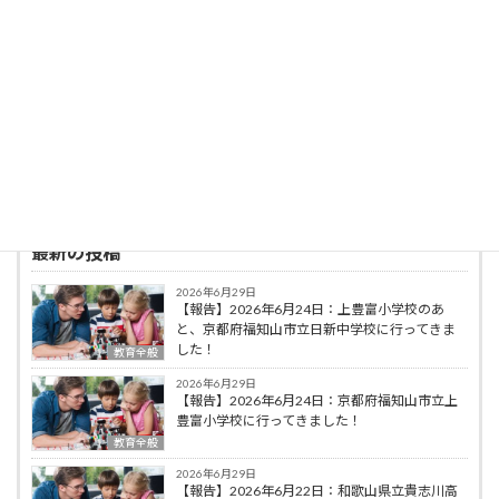
最優秀賞受賞した。
著書に，「豚のＰちゃんと３２人の小学生」
（ミネルヴァ書房），「脳科学の算数・数学教
育への応用」（ミネルヴァ書房），編著に「初
等算数科教育法序論」（共立出版），「オリガ
ミクスで算数・数学教育」（共立出版）などが
ある。
最新の投稿
2026年6月29日
【報告】2026年6月24日：上豊富小学校のあ
と、京都府福知山市立日新中学校に行ってきま
した！
教育全般
2026年6月29日
【報告】2026年6月24日：京都府福知山市立上
豊富小学校に行ってきました！
教育全般
2026年6月29日
【報告】2026年6月22日：和歌山県立貴志川高