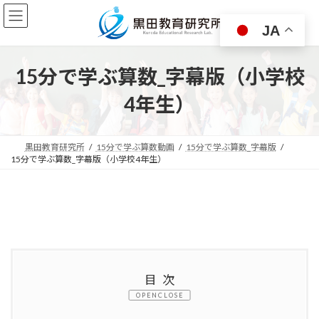
コ
ナ
ン
ビ
JA
テ
ゲ
ン
ー
ツ
シ
15分で学ぶ算数_字幕版（小学校
へ
ョ
ス
ン
4年生）
キ
に
ッ
移
プ
動
黒田教育研究所
15分で学ぶ算数動画
15分で学ぶ算数_字幕版
15分で学ぶ算数_字幕版（小学校4年生）
目次
CLOSE