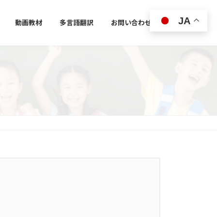
JA
動画教材
多言語翻訳
お問い合わせ